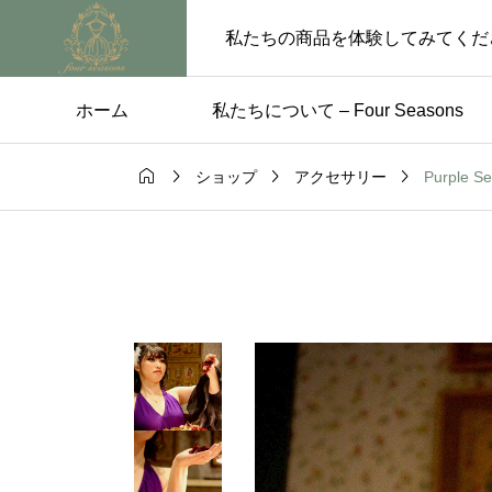
私たちの商品を体験してみてくだ
ホーム
私たちについて – Four Seasons




Purple
ショップ
アクセサリー
ス
未分類

のためのパー
【5月29日〜6月4日 
レス選び
業のお知らせ】