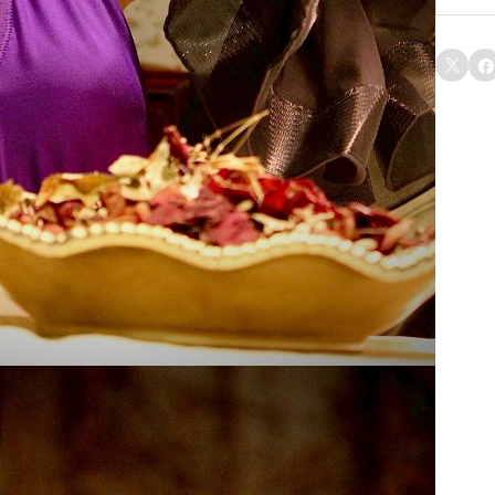
n
レ


a
d
e
上
（
パ
ー
プ
ル
・
セ
レ
ナ
ー