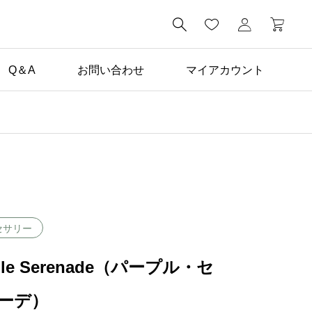

Q＆A
お問い合わせ
マイアカウント
未分類

学生向けドレスレンタル
プラン登場！
セサリー
ple Serenade（パープル・セ
ーデ）