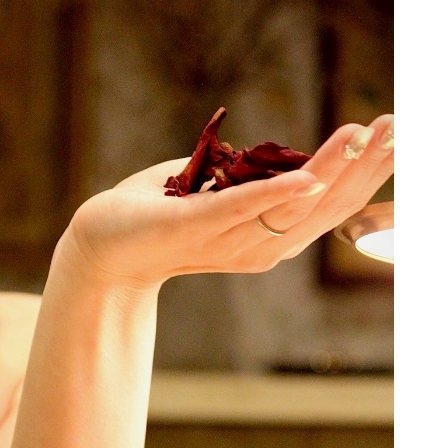
デ
）
q
u
a
n
t
i
t
y