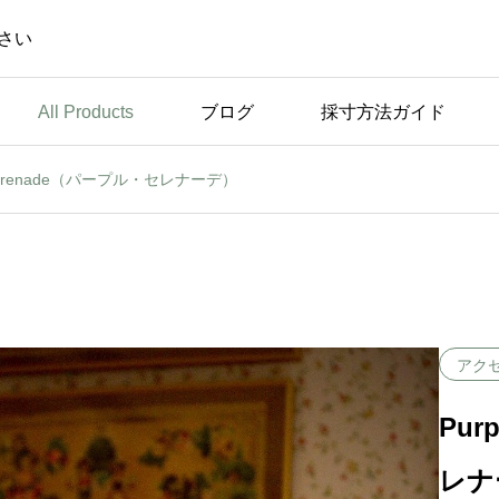
さい
All Products
ブログ
採寸方法ガイド
 Serenade（パープル・セレナーデ）
未分類
休
弊社のこだわり ～トッ
プスのパッドについて～
アク
Pur
レナ