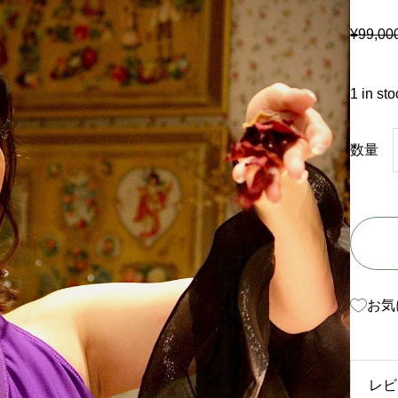
¥
99,00
1 in sto
P
数量
u
r
p
l
e
お気
S
e
r
レビ
e