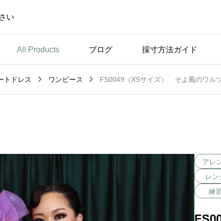
さい
All Products
ブログ
採寸方法ガイド


FS0049（XSサイズ） そよ風のワル
ートドレス
ワンピース
未分類
休
弊社のこだわり ～トッ
プスのパッドについて～
アレ
レン
練
FS