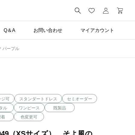

Q＆A
お問い合わせ
マイアカウント
ツ パープル
未分類

学生向けドレスレンタル
プラン登場！
ンジ可
スタンダートドレス
セミオーダー
タル
ワンピース
既製品
習着
色変更可
0049（XSサイズ） そよ風の