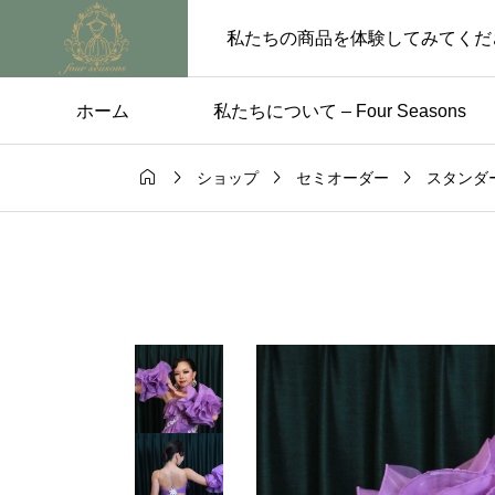
私たちの商品を体験してみてくだ
ホーム
私たちについて – Four Seasons




ショップ
セミオーダー
スタンダ
ス
未分類

のためのパー
【5月29日〜6月4日 
レス選び
業のお知らせ】