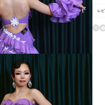
S
レビ
サ
イ
レ


ズ
）
上
そ
よ
風
の
ワ
ル
ツ
パ