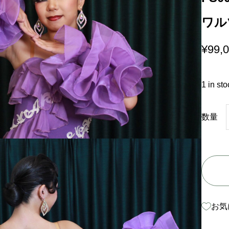
ワル
¥
99,
1 in sto
F
数量
S
0
0
4
9
お気
（
X