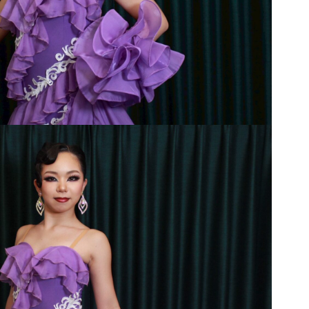
ー
プ
ル
q
u
a
n
t
i
t
y