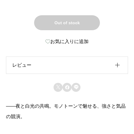
Out of stock
お気に入りに追加
レビュー
レビュー投稿には、会員登録が必要です。



会員登録する
――夜と白光の共鳴。モノトーンで魅せる、強さと気品
上に表示された文字を入力してください。
の競演。