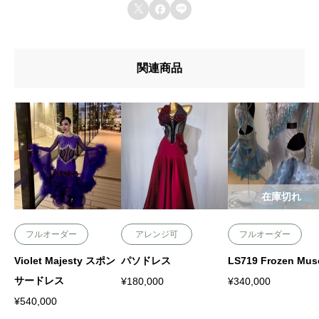



会員登録する
上に表示された文字を入力してください。
関連商品
在庫切れ
フルオーダー
アレンジ可
フルオーダー
Violet Majesty スポン
パソドレス
LS719 Frozen Mus
サードレス
¥
180,000
¥
340,000
¥
540,000