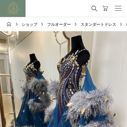






ショップ
フルオーダー
スタンダートドレス