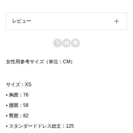
1
（
レビュー
S
サ
レビュー投稿には、会員登録が必要です。



イ
会員登録する
ズ
女性用参考サイズ（単位：CM）
上に表示された文字を入力してください。
）
セ
サイズ：XS
ッ
ト
• 胸囲：76
ア
• 腰囲：58
ッ
• 臀囲：82
プ
• スタンダードドレス総丈：125
A