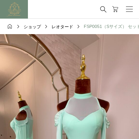





FSP0051（Sサイズ） セット
ショップ
レオタード