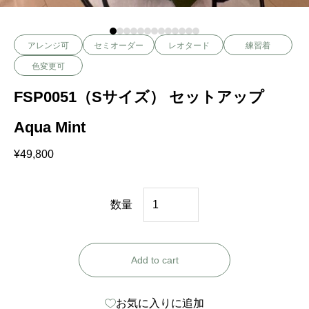
アレンジ可
セミオーダー
レオタード
練習着
色変更可
FSP0051（Sサイズ） セットアップ
Aqua Mint
¥
49,800
F
数量
S
P
Add to cart
0
0
お気に入りに追加
5