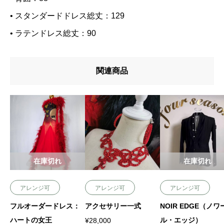
y
• スタンダードドレス総丈：129
• ラテンドレス総丈：90
関連商品
在庫切れ
在庫切れ
アレンジ可
アレンジ可
アレンジ可
フルオーダードレス：
アクセサリー一式
NOIR EDGE（ノワ
ハートの女王
ル・エッジ）
¥
28,000