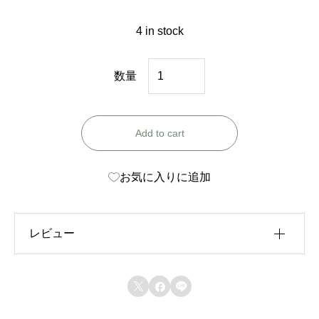
4 in stock
F
数量
S
M
Add to cart
（
S
お気に入りに追加
サ
イ
ズ
レビュー
）
q
レビュー投稿には、会員登録が必要です。



u
会員登録する