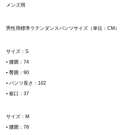
a
メンズ用
上に表示された文字を入力してください。
n
t
男性用標準ラテンダンスパンツサイズ（単位：CM）
i
t
y
サイズ：S
• 腰囲：74
• 臀囲：90
• パンツ長さ：102
• 裾口：37
サイズ：M
• 腰囲：78