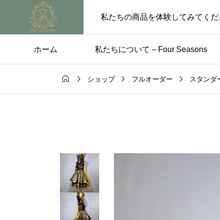
私たちの商品を体験してみてくだ
ホーム
私たちについて – Four Seasons




ショップ
フルオーダー
スタンダ
ス
未分類

のためのパー
【5月29日〜6月4日 
レス選び
業のお知らせ】