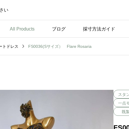
さい
All Products
ブログ
採寸方法ガイド

FS0036(Sサイズ） Flare Rosaria
ートドレス
未分類
休
弊社のこだわり ～トッ
プスのパッドについて～
スタ
一点
既
FS0