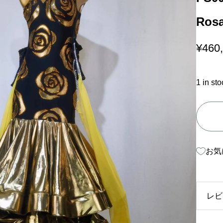
Rosa
¥
460
1 in sto
F
S
0
お気
0
3
6
レビ
(
S