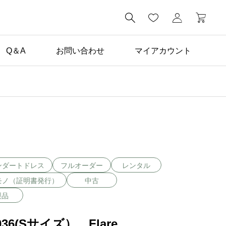

Q＆A
お問い合わせ
マイアカウント
未分類

学生向けドレスレンタル
プラン登場！
ンダートドレス
フルオーダー
レンタル
モノ（証明書発行）
中古
製品
036(Sサイズ） Flare