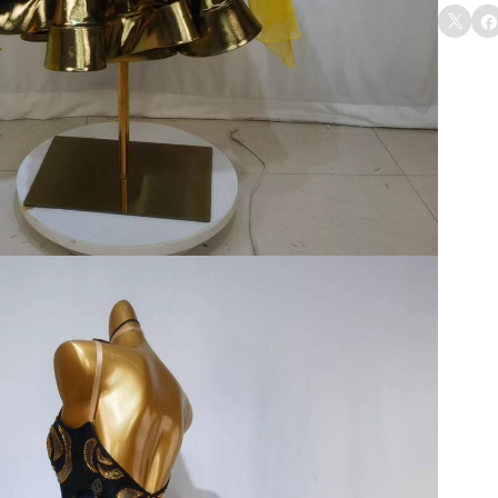
レ


サ
イ
ズ
上
）
F
l
a
r
e
R
o
s
a