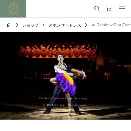





🔥 Rainbow Riot Feat
ショップ
スポンサードレス