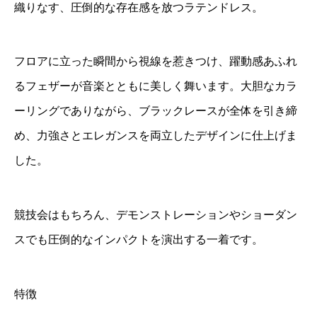
o
織りなす、圧倒的な存在感を放つラテンドレス。
t
F
フロアに立った瞬間から視線を惹きつけ、躍動感あふれ
e
るフェザーが音楽とともに美しく舞います。大胆なカラ
a
ーリングでありながら、ブラックレースが全体を引き締
t
め、力強さとエレガンスを両立したデザインに仕上げま
h
した。
e
r
q
競技会はもちろん、デモンストレーションやショーダン
u
スでも圧倒的なインパクトを演出する一着です。
a
n
特徴
t