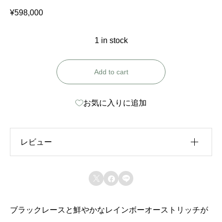
¥
598,000
1 in stock
🔥
Add to cart
R
a
お気に入りに追加
i
n
レビュー
b
o
レビュー投稿には、会員登録が必要です。
w



会員登録する
R
i
ブラックレースと鮮やかなレインボーオーストリッチが
上に表示された文字を入力してください。