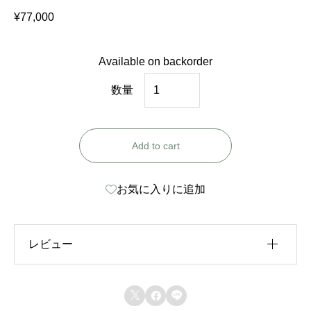
¥
77,000
Available on backorder
三
数量
喜
穂
Add to cart
菜
美
お気に入りに追加
選
手
着
レビュー
用
ド
レビュー投稿には、会員登録が必要です。



レ
会員登録する