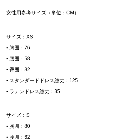
ス
女性用参考サイズ（単位：CM）
上に表示された文字を入力してください。
B
サイズ：XS
l
a
• 胸囲：76
c
• 腰囲：58
k
• 臀囲：82
D
• スタンダードドレス総丈：125
a
• ラテンドレス総丈：85
h
l
サイズ：S
i
• 胸囲：80
a
• 腰囲：62
q