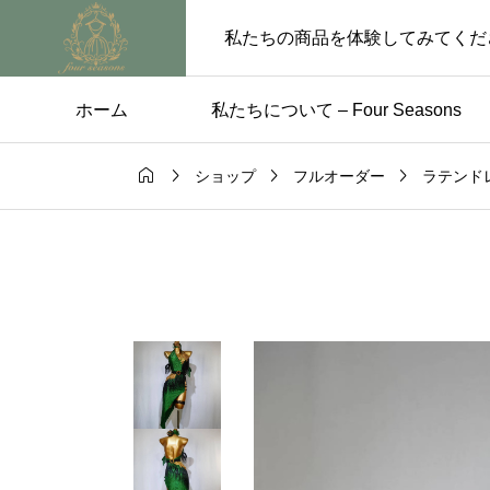
私たちの商品を体験してみてくだ
ホーム
私たちについて – Four Seasons




ショップ
フルオーダー
ラテンド
ス
未分類

のためのパー
【5月29日〜6月4日 
レス選び
業のお知らせ】