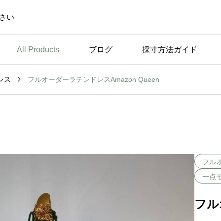
さい
All Products
ブログ
採寸方法ガイド

フルオーダーラテンドレスAmazon Queen
レス
未分類
休
弊社のこだわり ～トッ
プスのパッドについて～
フル
一点
フル