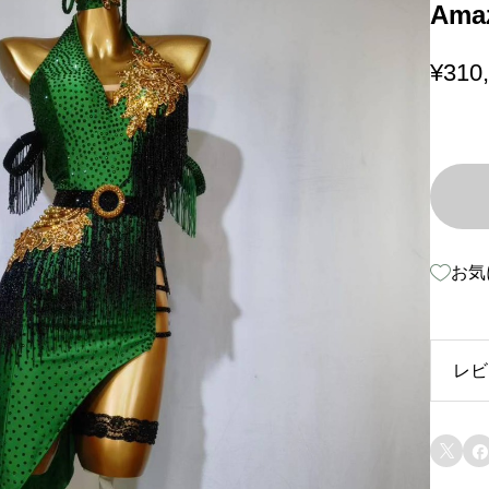
Ama
¥
310
お気
レビ
レ

