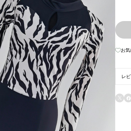
お気
レビ
レ


上