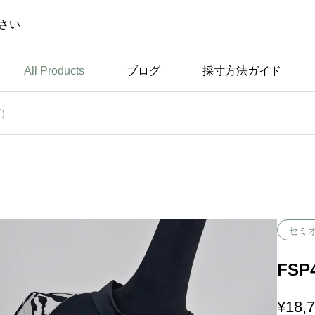
さい
All Products
ブログ
採寸方法ガイド
ズ）
未分類
休
弊社のこだわり ～トッ
プスのパッドについて～
セミ
FS
¥
18,