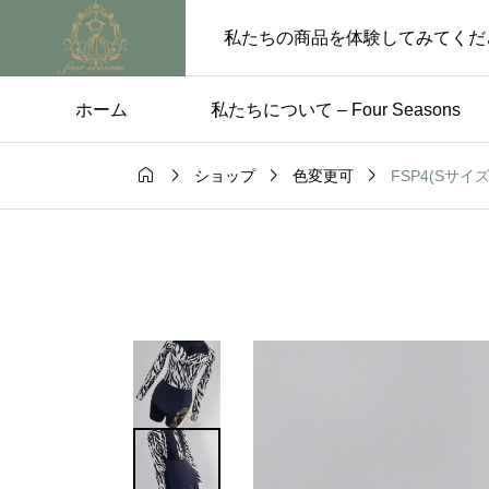
私たちの商品を体験してみてくだ
ホーム
私たちについて – Four Seasons




FSP4(Sサイ
ショップ
色変更可
ス
未分類

のためのパー
【5月29日〜6月4日 
レス選び
業のお知らせ】