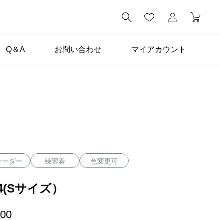

Q＆A
お問い合わせ
マイアカウント
未分類

学生向けドレスレンタル
プラン登場！
オーダー
練習着
色変更可
P4(Sサイズ）
700