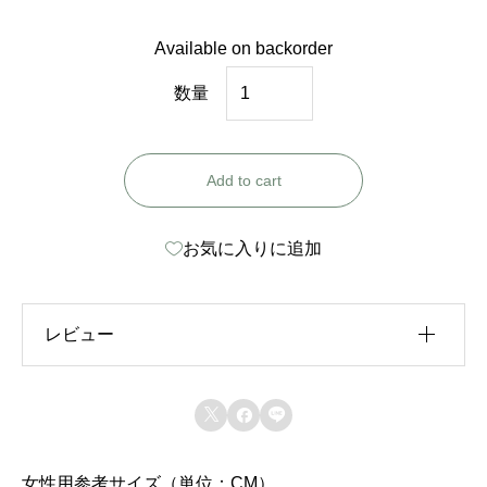
Available on backorder
F
数量
S
P
Add to cart
0
0
お気に入りに追加
4
7
（
レビュー
M
サ
レビュー投稿には、会員登録が必要です。



イ
会員登録する
ズ
女性用参考サイズ（単位：CM）
上に表示された文字を入力してください。