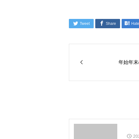



Tweet
Share
Hat

年始年末
20