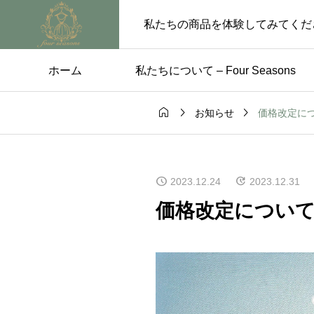
私たちの商品を体験してみてくだ
ホーム
私たちについて – Four Seasons



価格改定に
お知らせ
ス
未分類

のためのパー
【5月29日〜6月4日 
2023.12.24
2023.12.31
レス選び
業のお知らせ】
価格改定につい