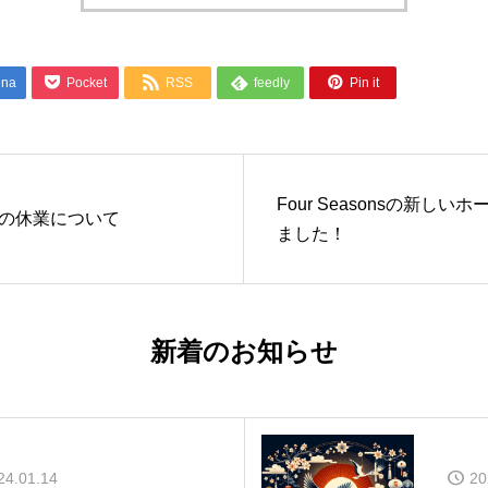




ena
Pocket
RSS
feedly
Pin it
Four Seasonsの新し
の休業について
ました！
新着のお知らせ
24.01.14
20