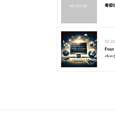
春節
20
Fou
ペー